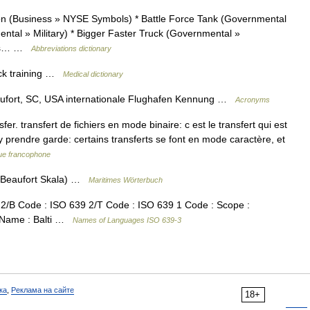
ion (Business » NYSE Symbols) * Battle Force Tank (Governmental
ental » Military) * Bigger Faster Truck (Governmental »
ness… …
Abbreviations dictionary
ack training …
Medical dictionary
Beaufort, SC, USA internationale Flughafen Kennung …
Acronyms
 transfert de fichiers en mode binaire: c est le transfert qui est
t y prendre garde: certains transferts se font en mode caractère, et
que francophone
 (Beaufort Skala) …
Maritimes Wörterbuch
/B Code : ISO 639 2/T Code : ISO 639 1 Code : Scope :
e Name : Balti …
Names of Languages ISO 639-3
ка
,
Реклама на сайте
18+