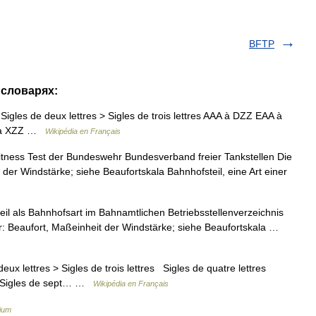
BFTP
 словарях:
igles de deux lettres > Sigles de trois lettres AAA à DZZ EAA à
A à XZZ …
Wikipédia en Français
itness Test der Bundeswehr Bundesverband freier Tankstellen Die
 der Windstärke; siehe Beaufortskala Bahnhofsteil, eine Art einer
il als Bahnhofsart im Bahnamtlichen Betriebsstellenverzeichnis
ür: Beaufort, Maßeinheit der Windstärke; siehe Beaufortskala …
x lettres > Sigles de trois lettres Sigles de quatre lettres
es Sigles de sept… …
Wikipédia en Français
lium