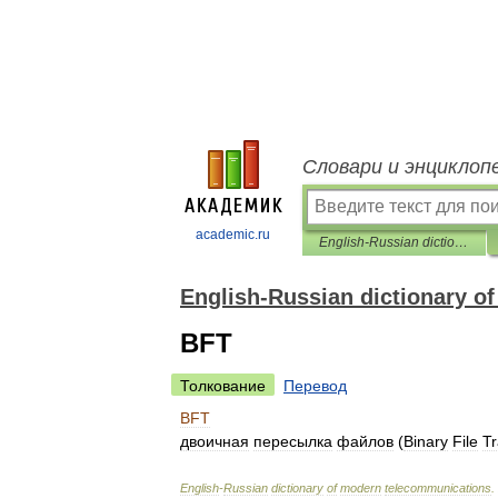
Словари и энциклоп
academic.ru
English-Russian dictionary of modern telecommunications
English-Russian dictionary 
BFT
Толкование
Перевод
BFT
двоичная
пересылка
файлов
(
Binary
File
Tr
English
-
Russian
dictionary
of
modern
telecommunications
.