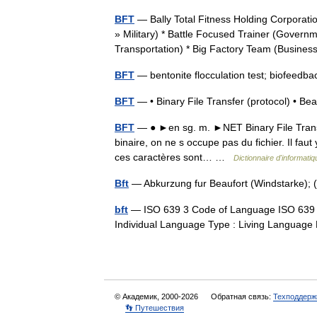
BFT
— Bally Total Fitness Holding Corporat
» Military) * Battle Focused Trainer (Governm
Transportation) * Big Factory Team (Busi
BFT
— bentonite flocculation test; biofeedb
BFT
— • Binary File Transfer (protocol) • 
BFT
— ● ►en sg. m. ►NET Binary File Transfer.
binaire, on ne s occupe pas du fichier. Il fau
ces caractères sont… …
Dictionnaire d'informati
Bft
— Abkurzung fur Beaufort (Windstarke);
bft
— ISO 639 3 Code of Language ISO 639 2
Individual Language Type : Living Languag
© Академик, 2000-2026
Обратная связь:
Техподдерж
👣 Путешествия