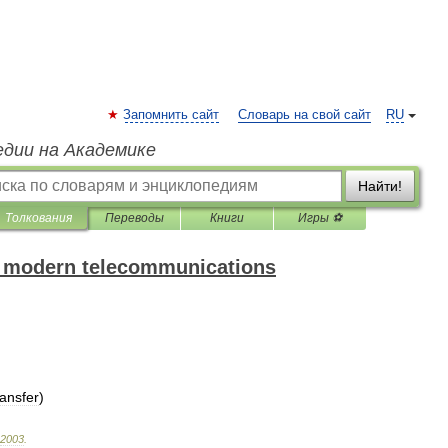
Запомнить сайт
Словарь на свой сайт
RU
едии на Академике
Найти!
Толкования
Переводы
Книги
Игры ⚽
of modern telecommunications
ansfer
)
2003
.