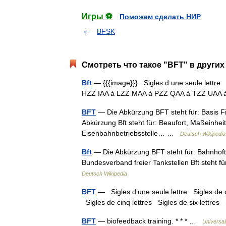
Игры ⚽
Поможем сделать НИР
BFSK
Смотреть что такое "BFT" в других
Bft
— {{{image}}} Sigles d une seule lettre S
HZZ IAA à LZZ MAA à PZZ QAA à TZZ UA
BFT
— Die Abkürzung BFT steht für: Basis F
Abkürzung Bft steht für: Beaufort, Maßeinheit
Eisenbahnbetriebsstelle… …
Deutsch Wikipedia
Bft
— Die Abkürzung BFT steht für: Bahnhofte
Bundesverband freier Tankstellen Bft steht f
Deutsch Wikipedia
BFT
— Sigles d’une seule lettre Sigles de deu
Sigles de cinq lettres Sigles de six lettr
BFT
— biofeedback training. * * * …
Universa